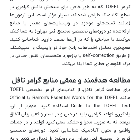
گرامر TOEFL که به طور خاص برای سنجش دانش گرامری در
سطح آکادمیک طراحی شده‌اند، بسیار مؤثر است. این آزمون‌ها
(مانند تست‌های موجود در وب‌سایت‌های معتبر یا منابع
ارائه‌شده در دوره‌های تخصصی مجتمع فنی تهران) به شما کمک
می‌کنند تا مباحثی را که در آن‌ها ضعف دارید، شناسایی کنید.
همچنین، تحلیل اشتباهات رایج خود در رایتینگ و اسپیکینگ،
از طریق self-correction یا بازخورد متخصصان، نقش حیاتی در
درک الگوهای خطای شما ایفا می‌کند.
مطالعه هدفمند و عمقی منابع گرامر تافل
برای مطالعه گرامر تافل، از کتاب‌های گرامر تخصصی TOEFL
مانند Barron’s Essential Words for the TOEFL یا Official
Guide to the TOEFL Test استفاده کنید. مهم‌تر از آن،
یادگیری قواعد گرامری باید در متن و در بستر واقعی زبان اتفاق
بیفتد، نه به صورت مجزا و خشک. سعی کنید قواعد را در جملات
واقعی و متون آکادمیک شناسایی کنید. دوره‌های تخصصی
گرامر در مجتمع فنی تهران این رویکرد را دنبال می‌کنند و به