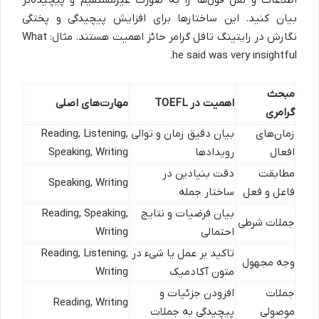
اطلاعات و نقل قول‌ها را به صورت غیرمستقیم و پیچیده‌تر
بیان کنید. این ساختارها برای افزایش پیچیدگی و پختگی
نگارش در رایتینگ تافل گرامر حائز اهمیت هستند. مثال: What
he said was very insightful.
مبحث
اهمیت در TOEFL
مهارت‌های اصلی
گرامری
زمان‌های
بیان دقیق زمان و توالی
Reading, Listening,
افعال
رویدادها
Speaking, Writing
مطابقت
دقت بنیادین در
Speaking, Writing
فاعل و فعل
ساختار جمله
بیان فرضیات و نتایج
Reading, Speaking,
جملات شرطی
احتمالی
Writing
تاکید بر عمل یا شیء در
Reading, Listening,
وجه مجهول
متون آکادمیک
Writing
جملات
افزودن جزئیات و
Reading, Writing
موصولی
پیچیدگی به جملات